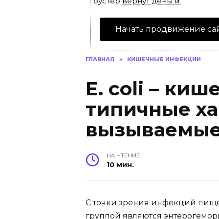
бустер
вернут деньги.
Начать продвижение са
ГЛАВНАЯ
»
КИШЕЧНЫЕ ИНФЕКЦИИ
Е. coli – ки
типичные ха
вызываемые
НА ЧТЕНИЕ
10 мин.
С точки зрения инфекций пищ
группой являются энтерогеморр