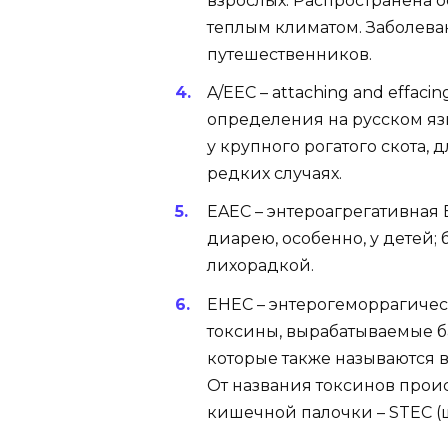
взрослых. Распространена о
теплым климатом. Заболева
путешественников.
A/EEC – attaching and effaci
определения на русском язы
у крупного рогатого скота, 
редких случаях.
EAEC – энтероагрегативная 
диарею, особенно, у детей; 
лихорадкой.
EHEC – энтерогеморрагическа
токсины, вырабатываемые бак
которые также называются 
От названия токсинов прои
кишечной палочки – STEC (ш