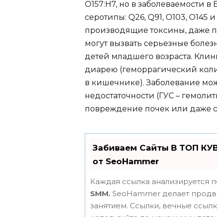
O157:H7, но в заболеваемости в
серотипы: Q26, Q91, O103, O145
производящие токсины, даже 
могут вызвать серьезные боле
детей младшего возраста. Кли
диарею (геморрагический коли
в кишечнике). Заболевание мо
недостаточности (ГУС – гемоли
повреждение почек или даже с
Забиваем Сайты В ТОП КУ
от SeoHammer
Каждая ссылка анализируется п
SMM.
SeoHammer делает продви
занятием. Ссылки, вечные ссылки