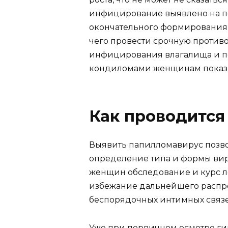
инфицирование выявлено на по
окончательного формирования у
чего провести срочную против
инфицирования влагалища и п
кондиломами женщинам показа
Как проводится
Выявить папилломавирус позво
определение типа и формы виру
женщин обследование и курс л
избежание дальнейшего расп
беспорядочных интимных связе
Уже при первичном осмотре ги