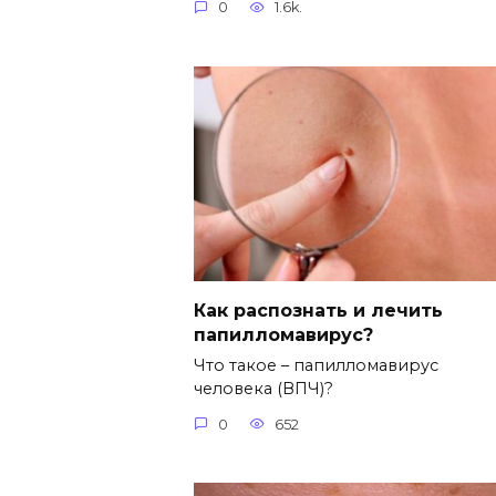
0
1.6k.
Как распознать и лечить
папилломавирус?
Что такое – папилломавирус
человека (ВПЧ)?
0
652