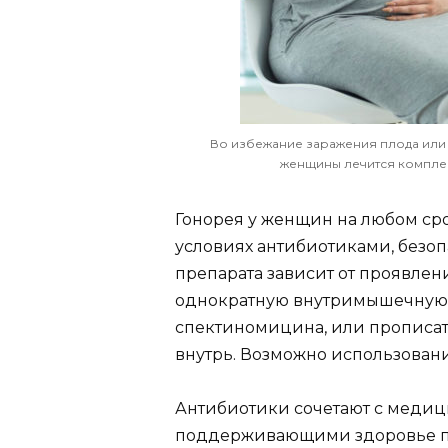
Во избежание заражения плода ил
женщины лечится комплек
Гонорея у женщин на любом сро
условиях антибиотиками, безо
препарата зависит от проявлен
однократную внутримышечную
спектиномицина, или прописа
внутрь. Возможно использован
Антибиотики сочетают с меди
поддерживающими здоровье пл