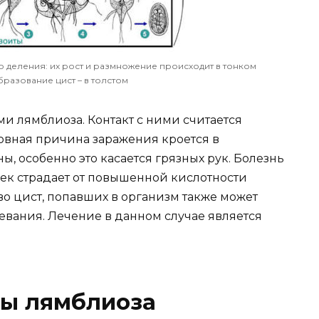
деления: их рост и размножение происходит в тонком
бразование цист – в толстом
и лямблиоза. Контакт с ними считается
овная причина заражения кроется в
 особенно это касается грязных рук. Болезнь
век страдает от повышенной кислотности
о цист, попавших в организм также может
евания. Лечение в данном случае является
ы лямблиоза