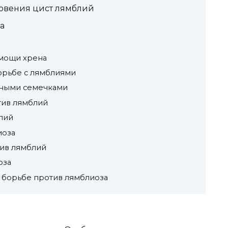
овения цист лямблий
а
мощи хрена
орьбе с лямблиями
нными семечками
тив лямблий
лий
иоза
тив лямблий
оза
 борьбе против лямблиоза