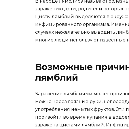
В народе лямблиоз называют болезнь
заражению дети, родители которых н
Цисты лямблий выделяются в окруж
инфицированного организма. Именно 
случаях нежелательно выводить лям
многие люди используют известные 
Возможные причин
лямблий
Заражение лямблиями может произой
можно через грязные руки, непосред
употребления немытых фруктов. Эти п
произойти во время купания в водоем
заражена цистами лямблий. Инфицир