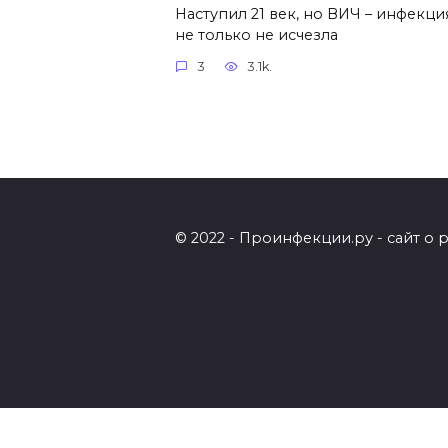
Наступил 21 век, но ВИЧ – инфекци
не только не исчезла
3
3.1k.
© 2022 - Проинфекции.ру - сайт о