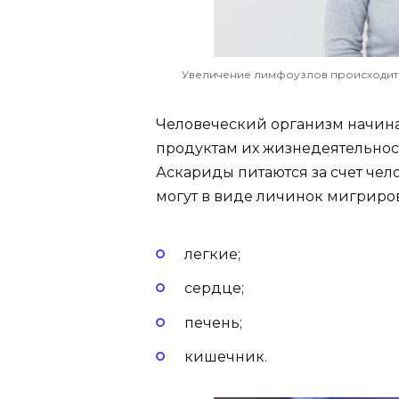
Увеличение лимфоузлов происходит 
Человеческий организм начина
продуктам их жизнедеятельност
Аскариды питаются за счет чело
могут в виде личинок мигрирова
легкие;
сердце;
печень;
кишечник.