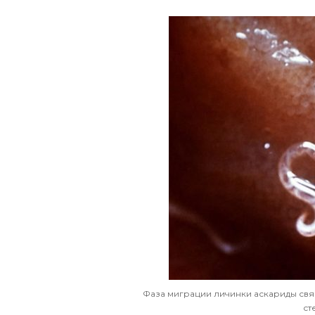
Фаза миграции личинки аскариды свя
ст