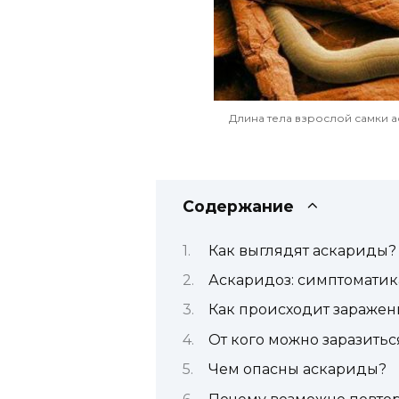
Длина тела взрослой самки а
Содержание
Как выглядят аскариды?
Аскаридоз: симптоматик
Как происходит заражен
От кого можно заразитьс
Чем опасны аскариды?